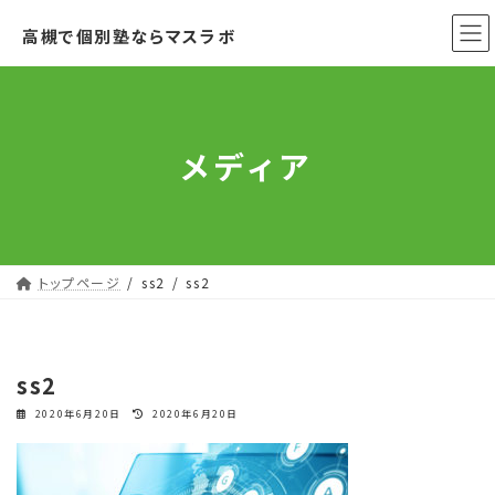
コ
ナ
高槻で個別塾ならマスラボ
ン
ビ
テ
ゲ
ン
ー
ツ
シ
へ
ョ
メディア
ス
ン
キ
に
ッ
移
プ
動
トップページ
ss2
ss2
ss2
最
2020年6月20日
2020年6月20日
終
更
新
日
時