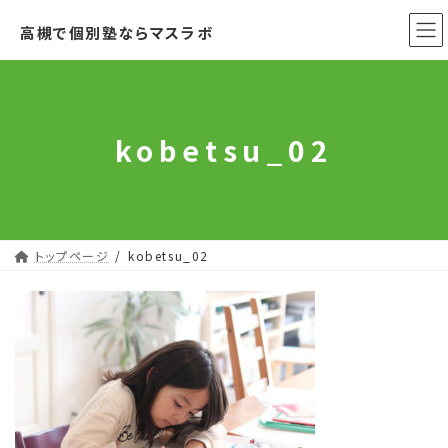
コ
ナ
高槻で個別塾ならマスラボ
ン
ビ
テ
ゲ
ン
ー
ツ
シ
へ
ョ
kobetsu_02
ス
ン
キ
に
ッ
移
プ
動
トップページ
kobetsu_02