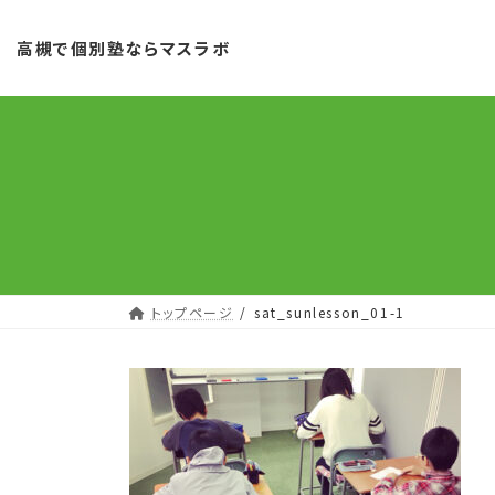
コ
ナ
ン
ビ
高槻で個別塾ならマスラボ
テ
ゲ
ン
ー
ツ
シ
へ
ョ
ス
ン
キ
に
ッ
移
プ
動
トップページ
sat_sunlesson_01-1