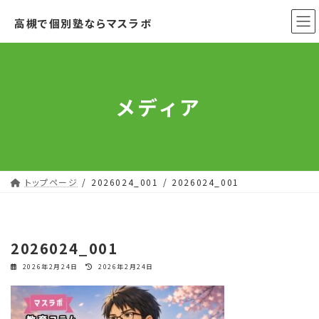
コ
ナ
高槻で個別塾ならマスラボ
ン
ビ
テ
ゲ
ン
ー
ツ
シ
へ
ョ
メディア
ス
ン
キ
に
ッ
移
プ
動
トップページ
2026024_001
2026024_001
2026024_001
最
2026年2月24日
2026年2月24日
終
更
新
日
時